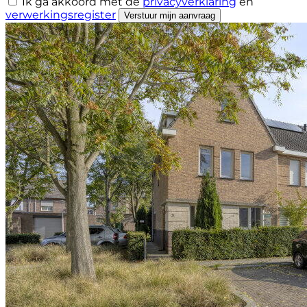
Ik ga akkoord met de
privacyverklaring
en
verwerkingsregister
Verstuur mijn aanvraag